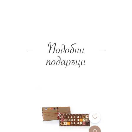
Подобни
подаръци