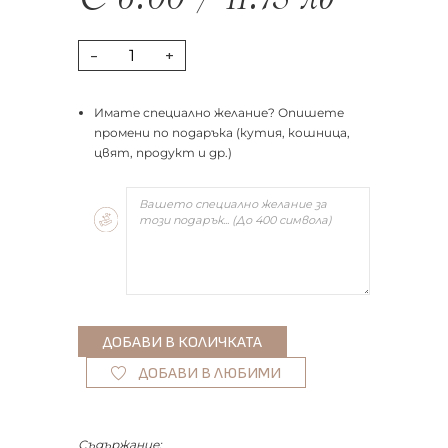
€
6.00
/
11.73
лв
-
+
Имате специално желание? Опишете
промени по подаръка (кутия, кошница,
цвят, продукт и др.)
ДОБАВИ В ЛЮБИМИ
Съдържание: