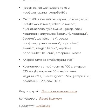
Черен ръчен шоколад с ядки и
лиофилизирани плодове 80 г
Съставки: белгийски черен шоколад мин.
*
55% (какаова маса, какаово масло
,
*
пълномаслено сухо мляко
, захар, соев
*
лецитин, натурална ванилия), лешници
,
*
*
бадеми
, шамфъстък
, орехи,
*
*
лиофилизирани малини
, портокал
,
*
*
*
ананас
, ягода
, касис
, червена
*
*
боровинка
, кайсии
, етерични масла
*
Алергените са отбелязани със
Хранителна стойност на 100 г: енергия
535 kcal/kj, мазнини 30 г, наситени
мазнини 19 г, въглехидрати 59 г, захари 21 г,
белтъчини 2 г, сол 0,01 г
Вид подарък:
Бутик на талантите
Категория:
Sweet & Lemon
Продукт:
Шоколад