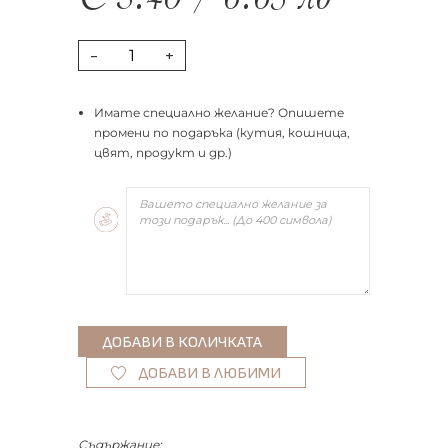
€
3.40
/
6.65
лв
-
+
Имате специално желание? Опишете
промени по подаръка (кутия, кошница,
цвят, продукт и др.)
ДОБАВИ В ЛЮБИМИ
Съдържание: