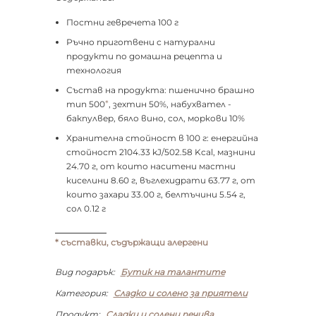
Постни гевречета 100 г
Ръчно приготвени с натурални
продукти по домашна рецепта и
технология
Състав на продукта: пшенично брашно
*
тип 500
, зехтин 50%, набухвател -
бакпулвер, бяло вино, сол, моркови 10%
Хранителна стойност в 100 г: енергийна
стойност 2104.33 kJ/502.58 Kcal, мазнини
24.70 г, от които наситени мастни
киселини 8.60 г, въглехидрати 63.77 г, от
които захари 33.00 г, белтъчини 5.54 г,
сол 0.12 г
* съставки, съдържащи алергени
Вид подарък:
Бутик на талантите
Категория:
Сладко и солено за приятели
Продукт:
Сладки и солени печива