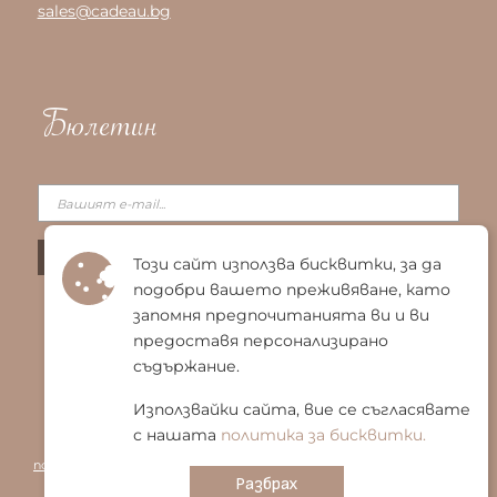
sales@cadeau.bg
Бюлетин
Този сайт използва бисквитки, за да
подобри вашето преживяване, като
запомня предпочитанията ви и ви
предоставя персонализирано
съдържание.
Използвайки сайта, вие се съгласявате
с нашата
политика за бисквитки.
© 2025 Био Енигма ЕООД
|
Общи условия
|
Политика за
поверителност
|
Политика за бисквитки
|
Карта на сайта
Разбрах