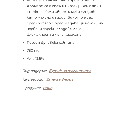
Розе със снежен светлорозов цвят.
Ароматът е свеж и интензивен с явни
нотки на бели цветя и меки плодове
като малини и ягоди. Виното е със
средно тяло с преобладаващи нотки на
червени горски плодове, лека
фложалност и меки киселини.
Регион Дунавска равнина
750 мл
Алк. 13,5%
Вид подарък:
Бутик на талантите
Категория:
Simenta Winery
Продукт:
Вино