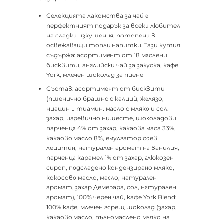
Селекцията лакомства за чай е
перфектният подарък за всеки любител
на сладки изкушения, потопени в
освежаващи топли напитки. Тази кутия
съдържа: асортимент от 18 маслени
бисквити, английски чай за закуска, кафе
York, млечен шоколад за пиене
Състав: асортимент от бисквити
(пшенично брашно с калций, желязо,
ниацин и тиамин, масло с мляко и сол,
захар, царевично нишесте, шоколадови
парченца 4% от захар, какаова маса 33%,
какаово масло 8%, емулгатор соев
лецитин, натурален аромат на ванилия,
парченца карамел 1% от захар, глюкозен
сироп, подсладено кондензирано мляко,
кокосово масло, масло, натурален
аромат, захар Демерара, сол, натурален
аромат), 100% черен чай, кафе York Blend:
100% кафе, млечен горещ шоколад (захар,
какаово масло, пълномаслено мляко на