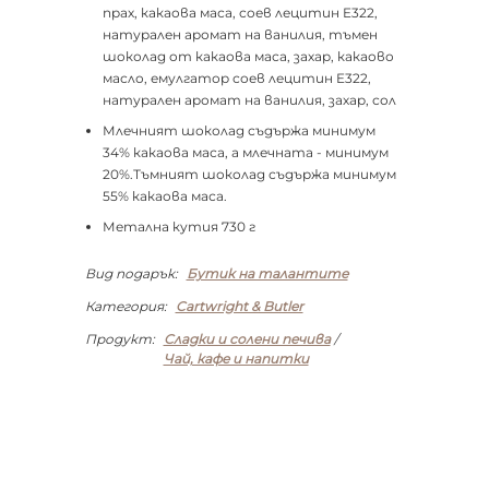
прах, какаова маса, соев лецитин E322,
натурален аромат на ванилия, тъмен
шоколад от какаова маса, захар, какаово
масло, емулгатор соев лецитин E322,
натурален аромат на ванилия, захар, сол
Млечният шоколад съдържа минимум
34% какаова маса, а млечната - минимум
20%.Тъмният шоколад съдържа минимум
55% какаова маса.
Метална кутия 730 г
Вид подарък:
Бутик на талантите
Категория:
Cartwright & Butler
Продукт:
Сладки и солени печива
/
Чай, кафе и напитки