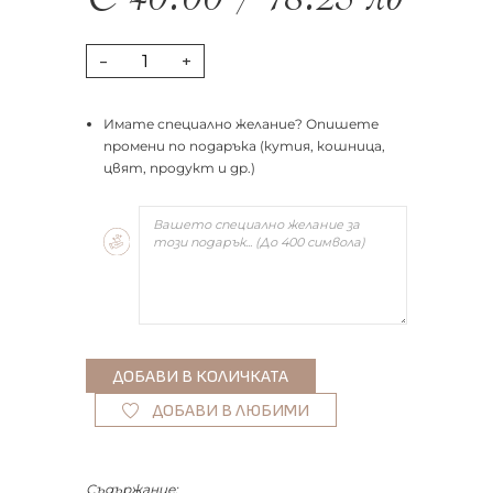
€
40.00
/
78.23
лв
-
+
Имате специално желание? Опишете
промени по подаръка (кутия, кошница,
цвят, продукт и др.)
ДОБАВИ В ЛЮБИМИ
Съдържание: