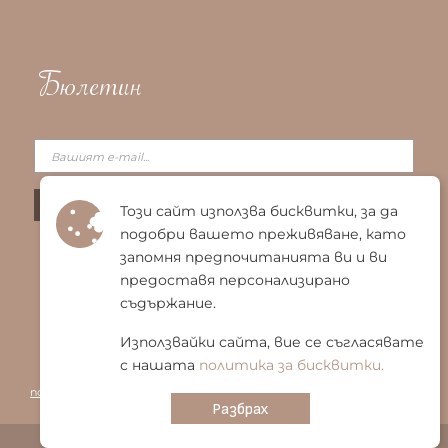
Бюлетин
Този сайт използва бисквитки, за да
подобри вашето преживяване, като
запомня предпочитанията ви и ви
предоставя персонализирано
съдържание.
Използвайки сайта, вие се съгласявате
с нашата
политика за бисквитки.
© 2025 Био Енигма ЕООД
|
Общи условия
|
Политика за
поверителност
|
Политика за бисквитки
|
Карта на сайта
Разбрах
Design and Development by Forma Pura Design Studio.