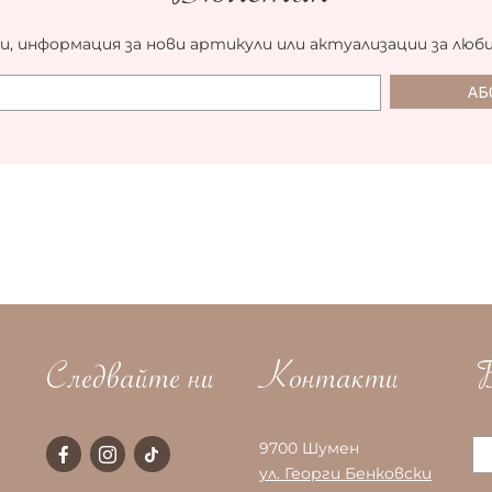
и, информация за нови артикули или актуализации за люб
Следвайте ни
Контакти
Б
9700 Шумен
ул. Георги Бенковски