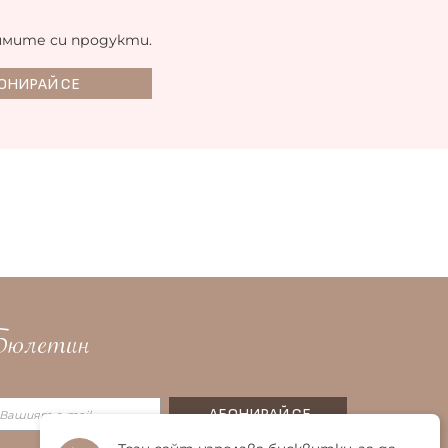
имите си продукти.
юлетин