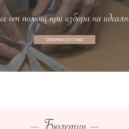
е от помощ при избора на идеалн
СВЪРЖИ СЕ С НАС
Бюлетин