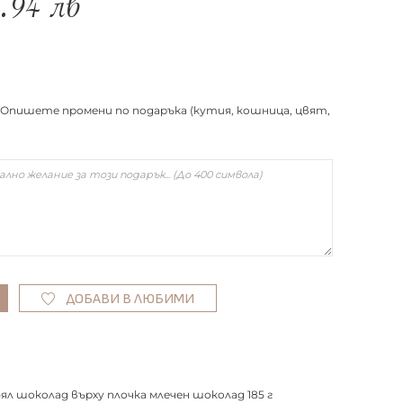
6.94
лв
Опишете промени по подаръка (кутия, кошница, цвят,
ДОБАВИ В ЛЮБИМИ
ял шоколад върху плочка млечен шоколад 185 г