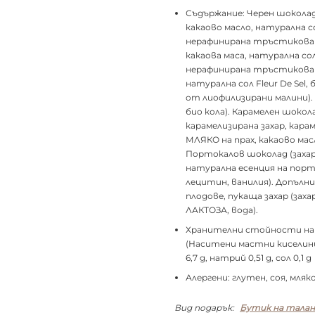
Съдържание: Черен шоколад
какаово масло, натурална со
нерафинирана тръстикова з
какаова маса, натурална сол
нерафинирана тръстикова з
натурална сол Fleur De Sel,
от лиофилизирани малини).
био кола). Карамелен шокол
карамелизирана захар, кара
МЛЯКО на прах, какаово мас
Портокалов шоколад (захар,
натурална есенция на пор
лецитин, ванилия). Допълн
плодове, пукаща захар (заха
ЛАКТОЗА, вода).
Хранителни стойности на 10
(Наситени мастни киселини 2
6,7 g, натрий 0,51 g, сол 0,1 g
Алергени: глутен, соя, мляко
Вид подарък:
Бутик на тала