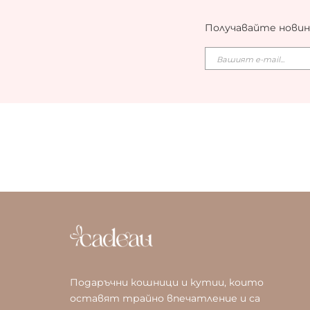
Получавайте новин
Подаръчни кошници и кутии, които
оставят трайно впечатление и са