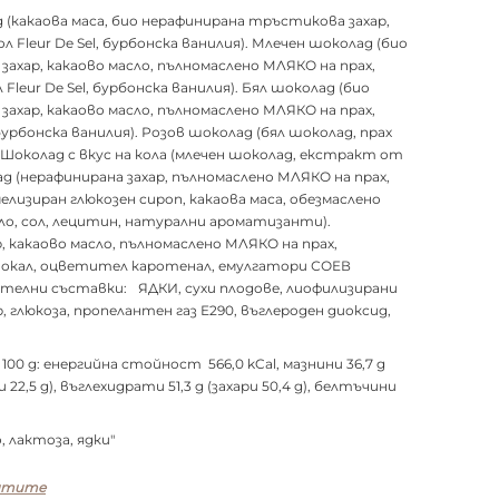
 (какаова маса, био нерафинирана тръстикова захар,
л Fleur De Sel, бурбонска ванилия). Млечен шоколад (био
ахар, какаово масло, пълномаслено МЛЯКО на прах,
 Fleur De Sel, бурбонска ванилия). Бял шоколад (био
ахар, какаово масло, пълномаслено МЛЯКО на прах,
 бурбонска ванилия). Розов шоколад (бял шоколад, прах
 Шоколад с вкус на кола (млечен шоколад, екстракт от
ад (нерафинирана захар, пълномаслено МЛЯКО на прах,
мелизиран глюкозен сироп, какаова маса, обезмаслено
ло, сол, лецитин, натурални ароматизанти).
 какаово масло, пълномаслено МЛЯКО на прах,
токал, оцветител каротенал, емулгатори СОЕВ
ителни съставки: ЯДКИ, сухи плодове, лиофилизирани
р, глюкоза, пропелантен газ Е290, въглероден диоксид,
0 g: енергийна стойност 566,0 kCal, мазнини 36,7 g
2,5 g), въглехидрати 51,3 g (захари 50,4 g), белтъчини
, лактоза, ядки"
нтите