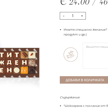
€
24.00
/
4
-
+
Имате специално желание? 
продукт и др.)
Съдържание:
"Шокограма с послание от б