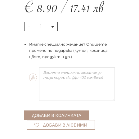
€
8.90
/
17.41
лв
-
+
Имате специално желание? Опишете
промени по подаръка (кутия, кошница,
цвят, продукт и др.)
ДОБАВИ В ЛЮБИМИ