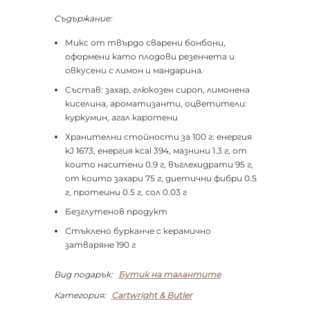
Съдържание:
Микс от твърдо сварени бонбони,
оформени като плодови резенчета и
овкусени с лимон и мандарина.
Състав: захар, глюкозен сироп, лимонена
киселина, ароматизанти, оцветители:
куркумин, агал каротени
Хранителни стойности за 100 г: енергия
kJ 1673, енергия kcal 394, мазнини 1.3 г, от
които наситени 0.9 г, въглехидрати 95 г,
от които захари 75 г, диетични фибри 0.5
г, протеини 0.5 г, сол 0.03 г
Безглутенов продукт
Стъклено бурканче с керамично
затваряне 190 г
Вид подарък:
Бутик на талантите
Категория:
Cartwright & Butler