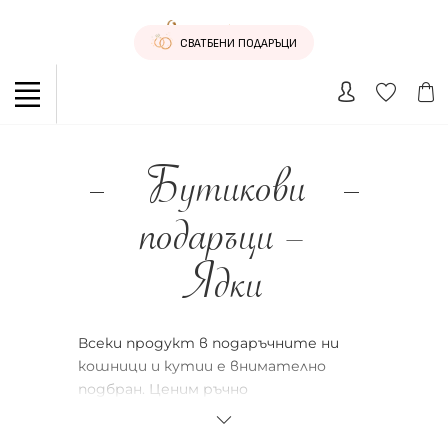
СВАТБЕНИ ПОДАРЪЦИ
Бутикови
подаръци –
Ядки
Всеки продукт в подаръчните ни
кошници и кутии е внимателно
подбран. Ценим ръчно
произведените продукти и
отдаваме почит на всеки талант –