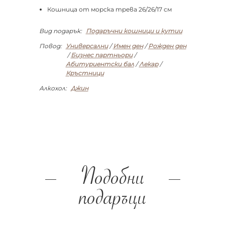
Кошница от морска трева 26/26/17 см
Вид подарък:
Подаръчни кошници и кутии
Повод:
Универсални
/
Имен ден
/
Рожден ден
/
Бизнес партньори
/
Абитуриентски бал
/
Лекар
/
Кръстници
Алкохол:
Джин
Подобни
подаръци