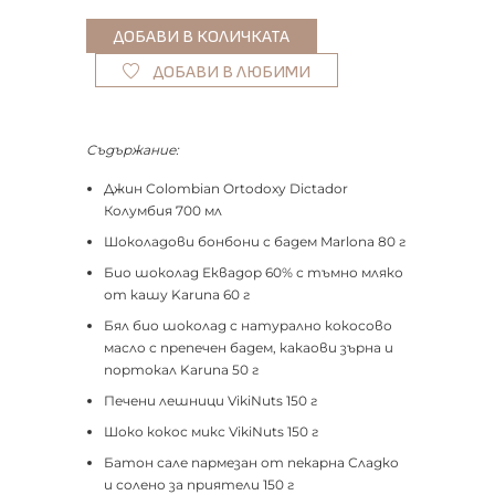
ДОБАВИ В ЛЮБИМИ
Съдържание:
Джин Colombian Ortodoxy Dictador
Колумбия 700 мл
Шоколадови бонбони с бадем Marlona 80 г
Био шоколад Еквадор 60% с тъмно мляко
от кашу Karuna 60 г
Бял био шоколад с натурално кокосово
масло с препечен бадем, какаови зърна и
портокал Karuna 50 г
Печени лешници VikiNuts 150 г
Шоко кокос микс VikiNuts 150 г
Батон сале пармезан от пекарна Сладко
и солено за приятели 150 г