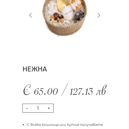
НЕЖНА
€
65.00
/
127.13
лв
-
+
С всяка кошница или кутия получавате