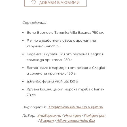
ДОБАВИ В ЛЮБИМИ
Съдържание:
Вино Вионие и Тамянка Villa Basarea 750 мл
Ръчно изработена свещ с аромат на
капучино Ganchini
Бадемови курабийки от пекарна Сладко и
солено за приятели 150 г
Батон сале с пармезан от пекарна Сладко
и солено за приятели 150 г
Джъмбо фурми VikiNuts 150 г
Кръгла кошница от морска трева с капак
28 см
Вид подарък:
Подаръчни кошници и кутии
Повод:
Универсални
/
Имен ден
/
Рожден ден
/
8 март
/
Абитуриентски бал