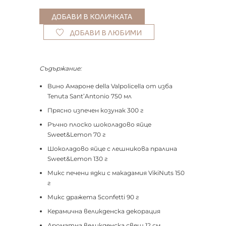
ДОБАВИ В ЛЮБИМИ
Съдържание:
Вино Амароне della Valpolicella от изба
Tenuta Sant’Antonio 750 мл
Прясно изпечен козунак 300 г
Ръчно плоско шоколадово яйце
Sweet&Lemon 70 г
Шоколадово яйце с лешникова пралина
Sweet&Lemon 130 г
Микс печени ядки с макадамия VikiNuts 150
г
Микс дражета 5confetti 90 г
Керамична великденска декорация
Ароматна великденска свещ 12 см