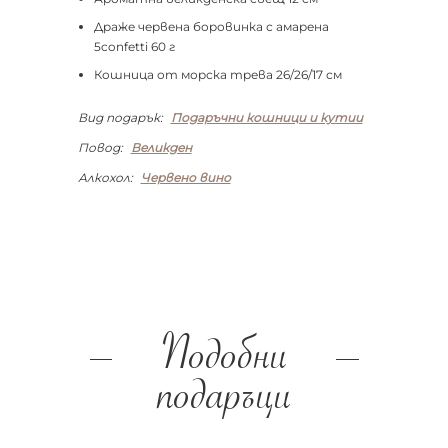
Драже червена боровинка с амарена
5confetti 60 г
Кошница от морска трева 26/26/17 см
Вид подарък:
Подаръчни кошници и кутии
Повод:
Великден
Алкохол:
Червено вино
Подобни
подаръци