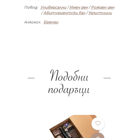
Повод:
Универсални
/
Имен ден
/
Рожден ден
/
Абитуриентски бал
/
Кръстници
Алкохол:
Бренди
Подобни
подаръци