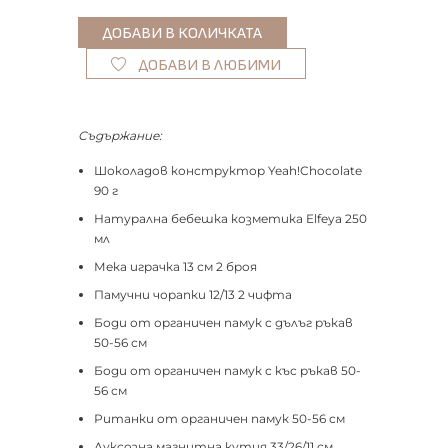
ДОБАВИ В ЛЮБИМИ
Съдържание:
Шоколадов конструктор Yeah!Chocolate
90 г
Натурална бебешка козметика Elfeya 250
мл
Мека играчка 13 см 2 броя
Памучни чорапки 12/13 2 чифта
Боди от органичен памук с дълъг ръкав
50-56 см
Боди от органичен памук с къс ръкав 50-
56 см
Ританки от органичен памук 50-56 см
Луксозна магнитна кутия 33/26/11 см