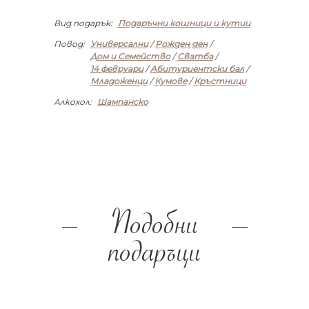
Вид подарък:
Подаръчни кошници и кутии
Повод:
Универсални
/
Рожден ден
/
Дом и Семейство
/
Сватба
/
14 февруари
/
Абитуриентски бал
/
Младоженци
/
Кумове
/
Кръстници
Алкохол:
Шампанско
Подобни
подаръци