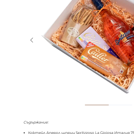
Съдържание:
Коктейл Аперол шприц Spritzzoso La Gioiosa Италия 7