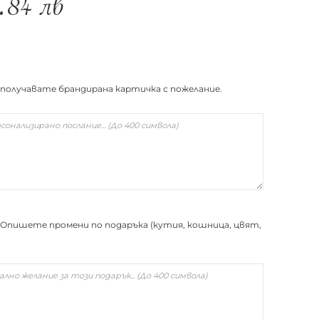
5.84
лв
 получавате брандирана картичка с пожелание.
Опишете промени по подаръка (кутия, кошница, цвят,