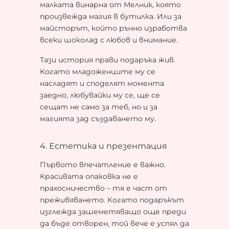
малката винарна от Мелник, която
произвежда магия в бутилка. Или за
майсторът, който ръчно изработва
всеки шоколад с любов и внимание.
Тази история прави подаръка жив.
Когато младоженците му се
насладят и споделят момента
заедно, любувайки му се, ще се
сещат не само за теб, но и за
магията зад създаването му.
4. Естетика и презентация
Първото впечатление е важно.
Красивата опаковка не е
прахосничество – тя е част от
преживяването. Когато подаръкът
изглежда зашеметяващо още преди
да бъде отворен, той вече е успял да