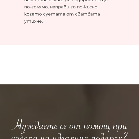
по-голямо, направи го по-късно,
когато суетата от сватбата
утихне.
Нуждаете се от помощ при