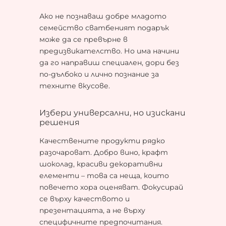
Ако не познаваш добре младото
семейство сватбеният подарък
може да се превърне в
предизвикателство. Но има начини
да го направиш специален, дори без
по-дълбоко и лично познание за
техните вкусове.
Избери универсални, но изискани
решения
Качествените продукти рядко
разочароват. Добро вино, крафт
шоколад, красиви декоративни
елементи – това са неща, които
повечето хора оценяват. Фокусирай
се върху качеството и
презентацията, а не върху
специфичните предпочитания.