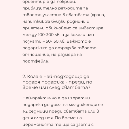
ориентир е да покриеш
приблизително разходите за
твоето участие в сватбата (храна,
напитки). За близки роднини и
приятели обикновено се инвестира
между 100-300 лв, а за колеги или
познати – 50-150 лв. Важното е
подаръкът да отразява твоето
отношение, не размера на
портфейла.
2. Кога е най-подходящо да
подаря подаръка - преди, по
време или след сватбата?
Най-практично е да изпратиш
подаръка до дома на младоженците
1-2 седмици преди сватбата или в
деня след нея. По време на
церемонията те ще са заети с