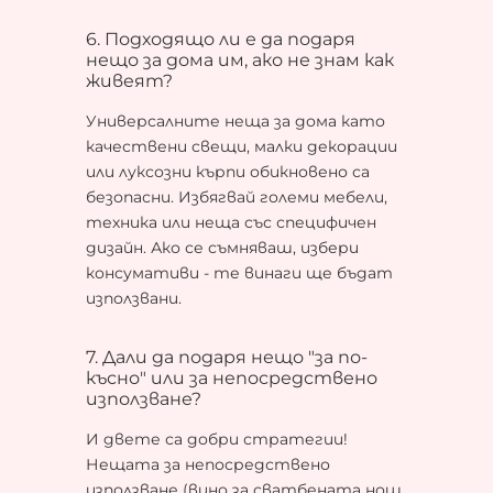
6. Подходящо ли е да подаря
нещо за дома им, ако не знам как
живеят?
Универсалните неща за дома като
качествени свещи, малки декорации
или луксозни кърпи обикновено са
безопасни. Избягвай големи мебели,
техника или неща със специфичен
дизайн. Ако се съмняваш, избери
консумативи - те винаги ще бъдат
използвани.
7. Дали да подаря нещо "за по-
късно" или за непосредствено
използване?
И двете са добри стратегии!
Нещата за непосредствено
използване (вино за сватбената нощ,