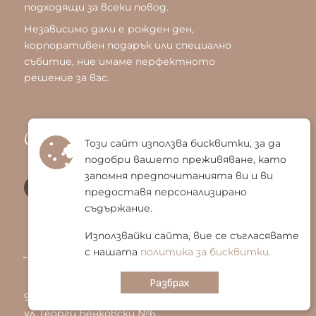
подходящи за всеки повод.
Независимо дали е рожден ден,
корпоративен подарък или специално
събитие, ние имаме перфектното
решение за вас.
Следвайте ни
Този сайт използва бисквитки, за да
подобри вашето преживяване, като
запомня предпочитанията ви и ви
предоставя персонализирано
съдържание.
Използвайки сайта, вие се съгласявате
Контакти
с нашата
политика за бисквитки.
Разбрах
9700 Шумен
ул. Георги Бенковски №6