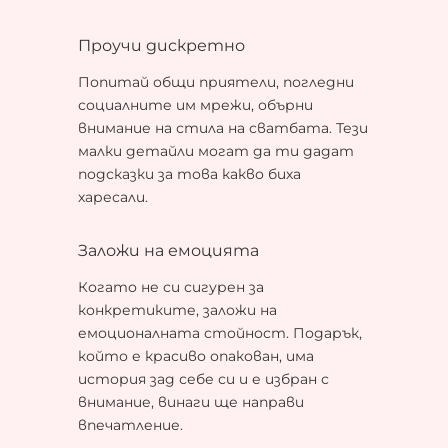
Проучи дискретно
Попитай общи приятели, погледни
социалните им мрежи, обърни
внимание на стила на сватбата. Тези
малки детайли могат да ти дадат
подсказки за това какво биха
харесали.
Заложи на емоцията
Когато не си сигурен за
конкретиките, заложи на
емоционалната стойност. Подарък,
който е красиво опакован, има
история зад себе си и е избран с
внимание, винаги ще направи
впечатление.