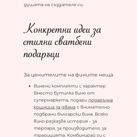
душата на създателя си.
Конкретни идеи за
стилни сватбени
подаръци
За ценителите на фините неща
Винени комплекти с характер
Вместо бутилка вино от
супермаркета, подари
подаръчна
кошница за двама
с внимателно
подбрани български вина. Всяко
вино разказва история – за
терoара, за производителя, за
традицията. Комбинирай ги с