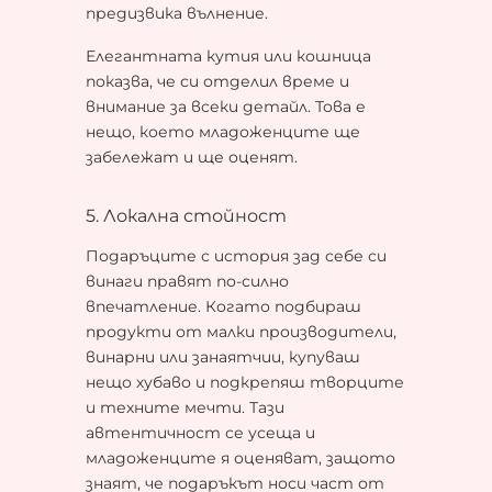
предизвика вълнение.
Елегантната кутия или кошница
показва, че си отделил време и
внимание за всеки детайл. Това е
нещо, което младоженците ще
забележат и ще оценят.
5. Локална стойност
Подаръците с история зад себе си
винаги правят по-силно
впечатление. Когато подбираш
продукти от малки производители,
винарни или занаятчии, купуваш
нещо хубаво и подкрепяш творците
и техните мечти. Тази
автентичност се усеща и
младоженците я оценяват, защото
знаят, че подаръкът носи част от