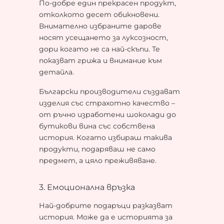
По-добре един прекрасен продукт,
отколкото десет обикновени.
Внимателно избраните дарове
носят усещането за луксозност,
дори когато не са най-скъпи. Те
показват грижа и внимание към
детайла.
Български производители създават
изделия със страхотно качество –
от ръчно изработени шоколади до
бутикови вина със собствена
история. Когато избираш такива
продукти, подаряваш не само
предмет, а цяло преживяване.
3. Емоционална връзка
Най-добрите подаръци разказват
история. Може да е историята за