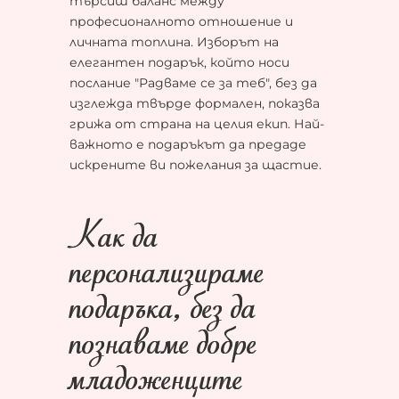
търсиш баланс между
професионалното отношение и
личната топлина. Изборът на
елегантен подарък, който носи
послание "Радваме се за теб", без да
изглежда твърде формален, показва
грижа от страна на целия екип. Най-
важното е подаръкът да предаде
искрените ви пожелания за щастие.
Как да
персонализираме
подаръка, без да
познаваме добре
младоженците