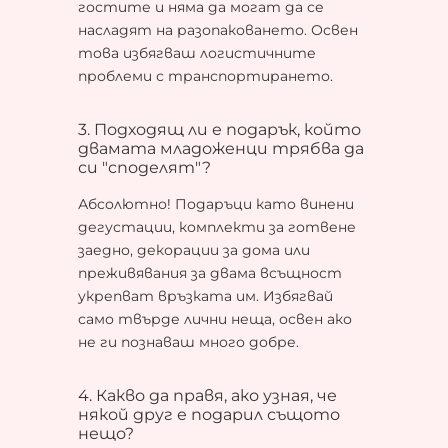
гостите и няма да могат да се
насладят на разопаковането. Освен
това избягваш логистичните
проблеми с транспортирането.
3. Подходящ ли е подарък, който
двамата младоженци трябва да
си "споделят"?
Абсолютно! Подаръци като винени
дегустации, комплекти за готвене
заедно, декорации за дома или
преживявания за двама всъщност
укрепват връзката им. Избягвай
само твърде лични неща, освен ако
не ги познаваш много добре.
4. Какво да правя, ако узная, че
някой друг е подарил същото
нещо?