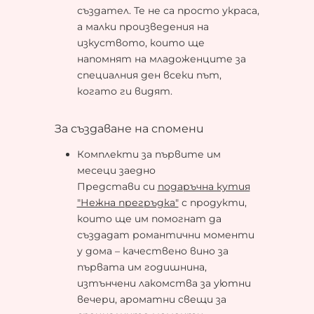
създател. Те не са просто украса,
а малки произведения на
изкуството, които ще
напомнят на младоженците за
специалния ден всеки път,
когато ги видят.
За създаване на спомени
Комплекти за първите им
месеци заедно
Представи си
подаръчна кутия
"Нежна прегръдка"
с продукти,
които ще им помогнат да
създадат романтични моменти
у дома – качествено вино за
първата им годишнина,
изтънчени лакомства за уютни
вечери, ароматни свещи за