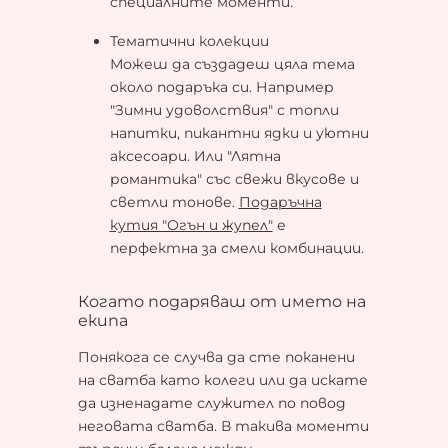
специалните моменти.
Тематични колекции
Можеш да създадеш цяла тема
около подаръка си. Например
"Зимни удоволствия" с топли
напитки, пикантни ядки и уютни
аксесоари. Или "Лятна
романтика" със свежи вкусове и
светли тонове.
Подаръчна
кутия "Огън и жупел"
е
перфектна за смели комбинации.
Когато подаряваш от името на
екипа
Понякога се случва да сте поканени
на сватба като колеги или да искате
да изненадате служител по повод
неговата сватба. В такива моменти