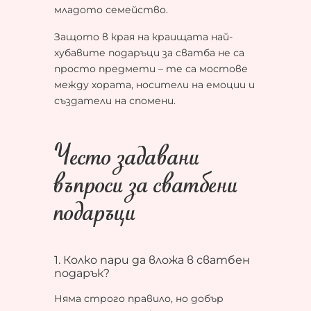
младото семейство.
Защото в края на краищата най-
хубавите подаръци за сватба не са
просто предмети – те са мостове
между хората, носители на емоции и
създатели на спомени.
Често задавани
въпроси за сватбени
подаръци
1. Колко пари да вложа в сватбен
подарък?
Няма строго правило, но добър