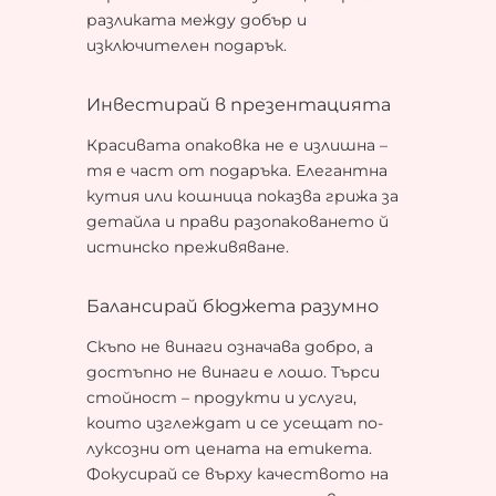
разликата между добър и
изключителен подарък.
Инвестирай в презентацията
Красивата опаковка не е излишна –
тя е част от подаръка. Елегантна
кутия или кошница показва грижа за
детайла и прави разопаковането й
истинско преживяване.
Балансирай бюджета разумно
Скъпо не винаги означава добро, а
достъпно не винаги е лошо. Търси
стойност – продукти и услуги,
които изглеждат и се усещат по-
луксозни от цената на етикета.
Фокусирай се върху качеството на