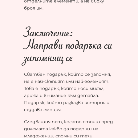
отделните елементи, а не върху
броя им.
Заключение:
Направи подаръка си
запомнящ се
Сватбен подарък, който се запомня,
не е най-скъпият или най-големият.
Това е подарък, който носи мисъл,
грижа и внимание към детайла.
Подарък, който разказва история и
създава емоция.
Следващия път, когато стоиш пред
дилемата какво да подариш на
младоженци, спомни си тези