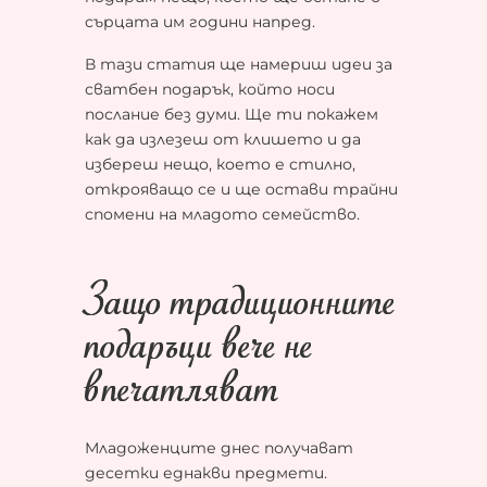
сърцата им години напред.
В тази статия ще намериш идеи за
сватбен подарък, който носи
послание без думи. Ще ти покажем
как да излезеш от клишето и да
избереш нещо, което е стилно,
открояващо се и ще остави трайни
спомени на младото семейство.
Защо традиционните
подаръци вече не
впечатляват
Младоженците днес получават
десетки еднакви предмети.