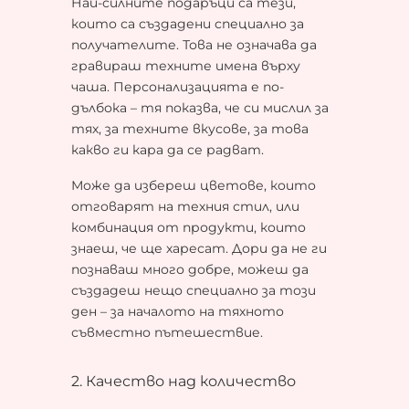
Най-силните подаръци са тези,
които са създадени специално за
получателите. Това не означава да
гравираш техните имена върху
чаша. Персонализацията е по-
дълбока – тя показва, че си мислил за
тях, за техните вкусове, за това
какво ги кара да се радват.
Може да избереш цветове, които
отговарят на техния стил, или
комбинация от продукти, които
знаеш, че ще харесат. Дори да не ги
познаваш много добре, можеш да
създадеш нещо специално за този
ден – за началото на тяхното
съвместно пътешествие.
2. Качество над количество