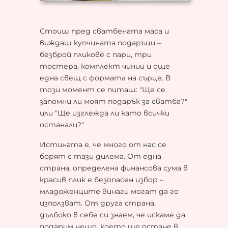
Стоиш пред сватбената маса и
виждаш купчината подаръци –
безброй пликове с пари, три
тостера, комплект чинии и още
една свещ с формата на сърце. В
този момент се питаш: "Ще се
запомни ли моят подарък за сватба?"
или "Ще изглежда ли като всички
останали?"
Истината е, че много от нас се
борят с тази дилема. От една
страна, определена финансова сума в
красив плик е безопасен избор –
младоженците винаги могат да го
използват. От друга страна,
дълбоко в себе си знаем, че искаме да
подарим нещо, което ще остане в