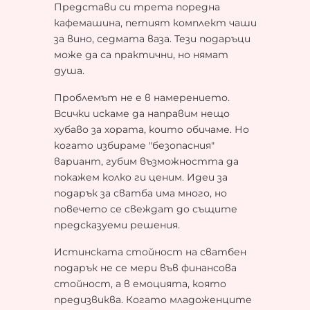
Представи си трета поредна
кафемашина, петият комплект чаши
за вино, седмата ваза. Тези подаръци
може да са практични, но нямат
душа.
Проблемът не е в намерението.
Всички искаме да направим нещо
хубаво за хората, които обичаме. Но
когато избираме "безопасния"
вариант, губим възможността да
покажем колко ги ценим. Идеи за
подарък за сватба има много, но
повечето се свеждат до същите
предсказуеми решения.
Истинската стойност на сватбен
подарък не се мери във финансова
стойност, а в емоцията, която
предизвиква. Когато младоженците