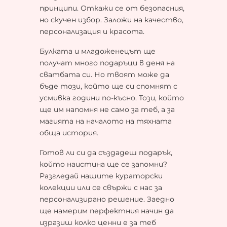
принципи. Откажи се от безопасния,
но скучен избор. Заложи на качество,
персонализация и красота.
Булката и младоженецът ще
получат много подаръци в деня на
сватбата си. Но твоят може да
бъде този, който ще си спомнят с
усмивка години по-късно. Този, който
ще им напомня не само за теб, а за
магията на началото на тяхната
обща история.
Готов ли си да създадеш подарък,
който наистина ще се запомни?
Разгледай нашите кураторски
колекции или се свържи с нас за
персонализирано решение. Заедно
ще намерим перфектния начин да
изразиш колко ценни е за теб