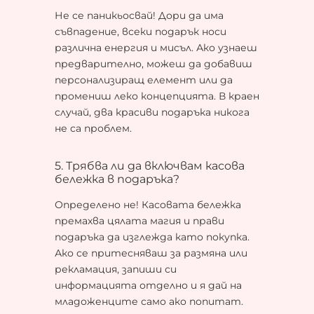
Не се паникьосвай! Дори да има
съвпадение, всеки подарък носи
различна енергия и мисъл. Ако узнаеш
предварително, можеш да добавиш
персонализиращ елемент или да
промениш леко концепцията. В краен
случай, два красиви подаръка никога
не са проблем.
5. Трябва ли да включвам касова
бележка в подаръка?
Определено не! Касовата бележка
премахва цялата магия и прави
подаръка да изглежда като покупка.
Ако се притесняваш за размяна или
рекламация, запиши си
информацията отделно и я дай на
младоженците само ако попитат.