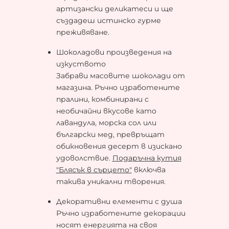
артизански деликатеси и ще
създадеш истинско гурме
преживяване.
Шоколадови произведения на
изкуството
Забрави масовите шоколади от
магазина. Ръчно изработените
пралини, комбинирани с
необичайни вкусове като
лавандула, морска сол или
български мед, превръщат
обикновения десерт в изискано
удоволствие.
Подаръчна кутия
"Блясък в сърцето"
включва
такива уникални творения.
Декоративни елементи с душа
Ръчно изработените декорации
носят енергията на своя