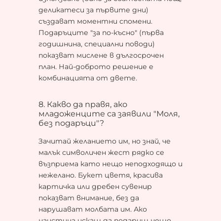
деликатеси за първите дни)
създават моментни спомени.
Подаръците "за по-късно" (първа
годишнина, специални поводи)
показват мислене в дългосрочен
план. Най-доброто решение е
комбинацията от двете.
8. Какво да правя, ако
младоженците са заявили "Моля,
без подаръци"?
Зачитай желанието им, но знай, че
малък символичен жест рядко се
възприема като нещо неподходящо и
нежелано. Букет цветя, красива
картичка или дребен сувенир
показват внимание, без да
нарушават молбата им. Ако
наистина искаш да подариш нещо