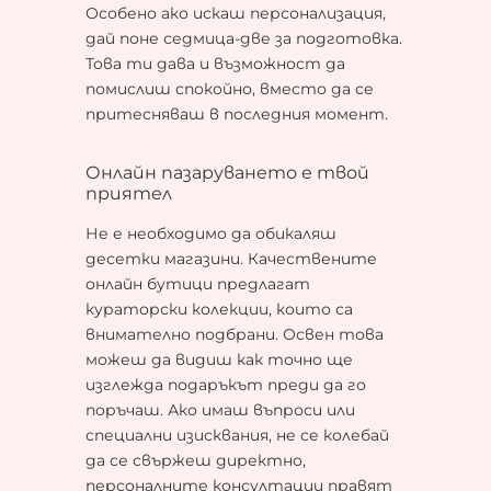
Особено ако искаш персонализация,
дай поне седмица-две за подготовка.
Това ти дава и възможност да
помислиш спокойно, вместо да се
притесняваш в последния момент.
Онлайн пазаруването е твой
приятел
Не е необходимо да обикаляш
десетки магазини. Качествените
онлайн бутици предлагат
кураторски колекции, които са
внимателно подбрани. Освен това
можеш да видиш как точно ще
изглежда подаръкът преди да го
поръчаш. Ако имаш въпроси или
специални изисквания, не се колебай
да се свържеш директно,
персоналните консултации правят