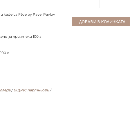
кафе La Fève by Pavel Pavlov
ено за приятели 100 г
100 г
оледа
/
Бизнес партньори
/