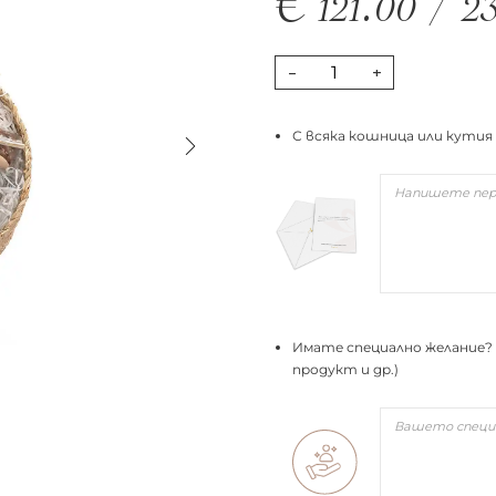
€
121.00
/
2
-
+
С всяка кошница или кутия
Имате специално желание? 
продукт и др.)