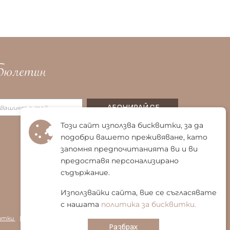
юлетин
Този сайт използва бисквитки, за да
подобри вашето преживяване, като
запомня предпочитанията ви и ви
предоставя персонализирано
съдържание.
Използвайки сайта, вие се съгласявате
с нашата
политика за бисквитки.
витки
|
Карта на сайта
Разбрах