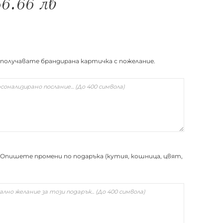
36.66
лв
 получавате брандирана картичка с пожелание.
Опишете промени по подаръка (кутия, кошница, цвят,