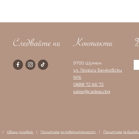
Следвайте ни
Контакти
Б
9700 Шумен
ул. Георги Бенковски
№6
0888 72 66 72
sales@cadeau.bg
|
Общи условия
|
Политика за поверителност
|
Политика за биск