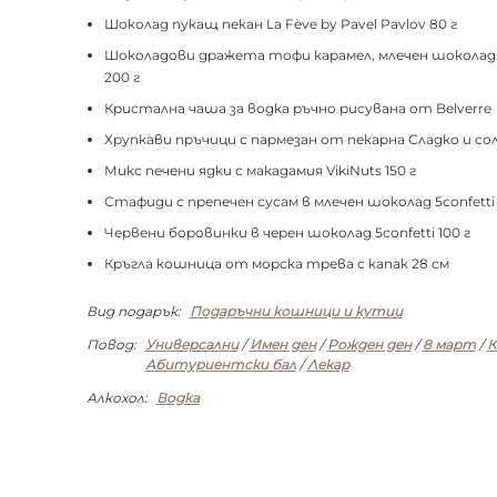
Шоколад пукащ пекан La Fève by Pavel Pavlov 80 г
Шоколадови дражета тофи карамел, млечен шоколад и 
200 г
Кристална чаша за водка ръчно рисувана от Belverre
Хрупкави пръчици с пармезан от пекарна Сладко и сол
Микс печени ядки с макадамия VikiNuts 150 г
Стафиди с препечен сусам в млечен шоколад 5confetti 
Червени боровинки в черен шоколад 5confetti 100 г
Кръгла кошница от морска трева с капак 28 см
Вид подарък:
Подаръчни кошници и кутии
Повод:
Универсални
/
Имен ден
/
Рожден ден
/
8 март
/
К
Абитуриентски бал
/
Лекар
Алкохол:
Водка