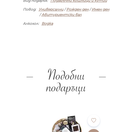
Вид подарък:
Подаръчни кошници и кутии
Повод:
Универсални
/
Рожден ден
/
Имен ден
/
Абитуриентски бал
Алкохол:
Водка
Подобни
подаръци