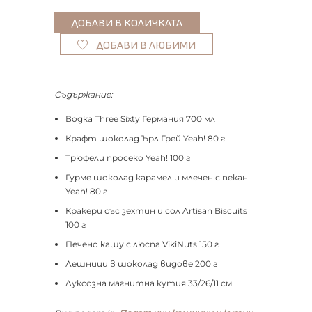
ДОБАВИ В ЛЮБИМИ
Съдържание:
Водка Three Sixty Германия 700 мл
Крафт шоколад Ърл Грей Yeah! 80 г
Трюфели просеко Yeah! 100 г
Гурме шоколад карамел и млечен с пекан
Yeah! 80 г
Кракери със зехтин и сол Artisan Biscuits
100 г
Печено кашу с люспа VikiNuts 150 г
Лешници в шоколад видове 200 г
Луксозна магнитна кутия 33/26/11 см