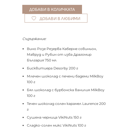
ДОБАВИ В ЛЮБИМИ
Съдържание:
Вино Розе Резерва Каберне совиньон,
Мавруд и Рубин от изба Драгомир
България 750 мл
Бисквитиера Desorby 200 г
Млечен шоколад с печени бадеми MilkBoy
100 г
Бял шоколад с бурбонска ванилия MilkBoy
100 г
Течен шоколад солен карамел Laurence 200
г
Сушена черница VikiNuts 150 г
Сладко-солен микс VikiNuts 100 г