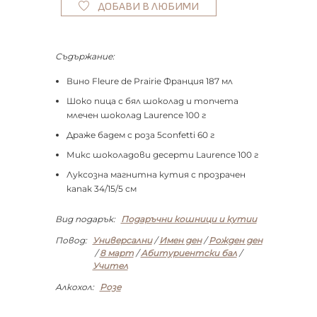
ДОБАВИ В ЛЮБИМИ
Съдържание:
Вино Fleure de Prairie Франция 187 мл
Шоко пица с бял шоколад и топчета
млечен шоколад Laurence 100 г
Драже бадем с роза 5confetti 60 г
Микс шоколадови десерти Laurence 100 г
Луксозна магнитна кутия с прозрачен
капак 34/15/5 см
Вид подарък:
Подаръчни кошници и кутии
Повод:
Универсални
/
Имен ден
/
Рожден ден
/
8 март
/
Абитуриентски бал
/
Учител
Алкохол:
Розе