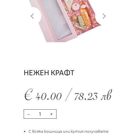
НЕЖЕН КРАФТ
€
40.00
/
78.23
лв
-
+
С всяка кошница или кутия получавате