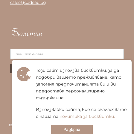
sales@cadeau.bg
Бюлетин
Този сайт използва бисквитки, за да
подобри вашето преживяване, като
запомня предпочитанията ви и ви
предоставя персонализирано
съдържание.
Използвайки сайта, вие се съгласявате
с нашата
политика за бисквитки.
© 2025 Био Енигма ЕООД
|
Общи условия
|
Политика за
поверителност
|
Политика за бисквитки
|
Карта на сайта
Разбрах