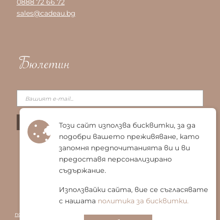
0888 72 66 72
sales@cadeau.bg
Бюлетин
Този сайт използва бисквитки, за да
подобри вашето преживяване, като
запомня предпочитанията ви и ви
предоставя персонализирано
съдържание.
Използвайки сайта, вие се съгласявате
с нашата
политика за бисквитки.
© 2025 Био Енигма ЕООД
|
Общи условия
|
Политика за
поверителност
|
Политика за бисквитки
|
Карта на сайта