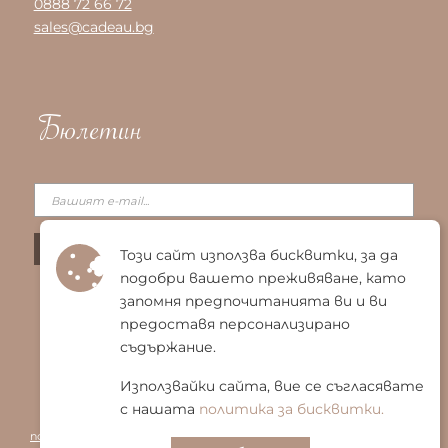
0888 72 66 72
sales@cadeau.bg
Бюлетин
Този сайт използва бисквитки, за да
подобри вашето преживяване, като
запомня предпочитанията ви и ви
предоставя персонализирано
съдържание.
Използвайки сайта, вие се съгласявате
с нашата
политика за бисквитки.
© 2025 Био Енигма ЕООД
|
Общи условия
|
Политика за
поверителност
|
Политика за бисквитки
|
Карта на сайта