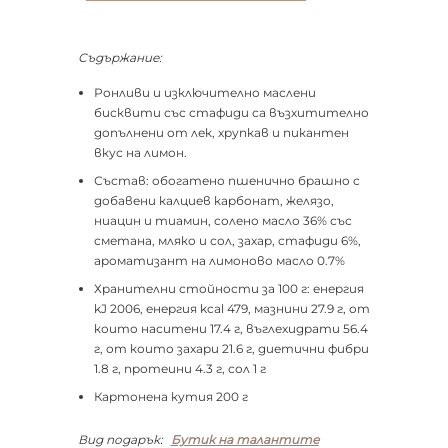
Съдържание:
Ронливи и изключително маслени
бисквити със стафиди са възхитително
допълнени от лек, хрупкав и пикантен
вкус на лимон.
Състав: обогатено пшенично брашно с
добавени калциев карбонат, желязо,
ниацин и тиамин, солено масло 36% със
сметана, мляко и сол, захар, стафиди 6%,
ароматизант на лимоново масло 0.7%
Хранителни стойности за 100 г: енергия
kJ 2006, енергия kcal 479, мазнини 27.9 г, от
които наситени 17.4 г, въглехидрати 56.4
г, от които захари 21.6 г, диетични фибри
1.8 г, протеини 4.3 г, сол 1 г
Картонена кутия 200 г
Вид подарък:
Бутик на талантите