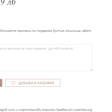
69
лв
Опишете промени по подаръка (кутия, кошница, цвят,
ДОБАВИ В ЛЮБИМИ
дов чипс и портокалови корички SeaBiscuit Luxembourg