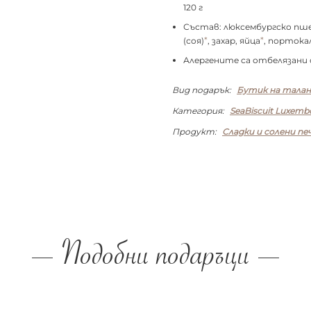
120 г
Състав: люксембургско пш
*
*
(соя)
, захар, яйца
, портока
Алергените са отбелязани
Вид подарък:
Бутик на тала
Категория:
SeaBiscuit Luxemb
Продукт:
Сладки и солени пе
Подобни подаръци