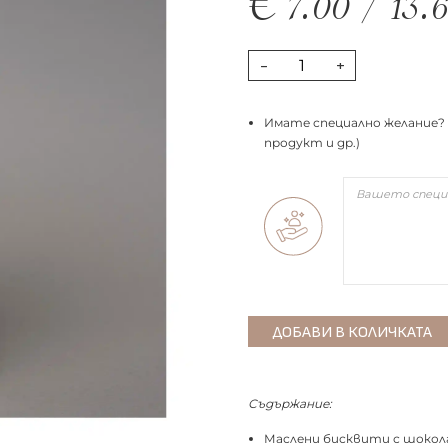
€
7.00
/
13.
-
+
Имате специално желание? 
продукт и др.)
Съдържание:
Маслени бисквити с шокола