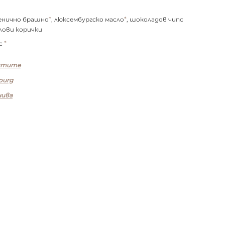
*
*
енично брашно
, люксембургско масло
, шоколадов чипс
лови корички
*
 с
нтите
ourg
чива